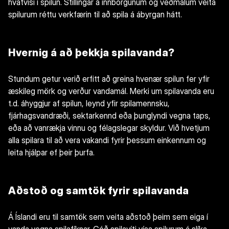
hvatvísi í spilun. Stillingar á innborgunum og veðmálum veita
spilurum réttu verkfærin til að spila á ábyrgan hátt.
Hvernig á að þekkja spilavanda?
Stundum getur verið erfitt að greina hvenær spilun fer yfir
æskileg mörk og verður vandamál. Merki um spilavanda eru
t.d. áhyggjur af spilun, leynd yfir spilamennsku,
fjárhagsvandræði, sektarkennd eða þunglyndi vegna taps,
eða að vanrækja vinnu og félagslegar skyldur. Við hvetjum
alla spilara til að vera vakandi fyrir þessum einkennum og
leita hjálpar ef þeir þurfa.
Aðstoð og samtök fyrir spilavanda
Á Íslandi eru til samtök sem veita aðstoð þeim sem eiga í