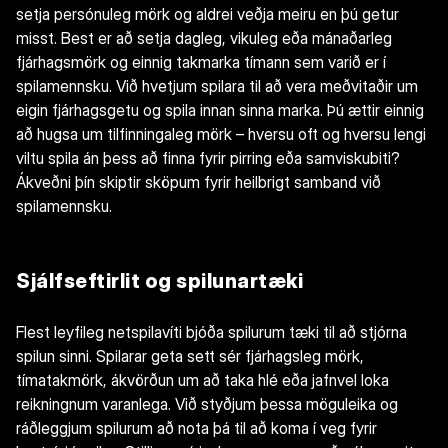
setja persónuleg mörk og aldrei veðja meiru en þú getur
misst. Best er að setja dagleg, vikuleg eða mánaðarleg
fjárhagsmörk og einnig takmarka tímann sem varið er í
spilamennsku. Við hvetjum spilara til að vera meðvitaðir um
eigin fjárhagsgetu og spila innan sinna marka. Þú ættir einnig
að hugsa um tilfinningaleg mörk – hversu oft og hversu lengi
viltu spila án þess að finna fyrir pirring eða samviskubiti?
Ákveðni þín skiptir sköpum fyrir heilbrigt samband við
spilamennsku.
Sjálfseftirlit og spilunartæki
Flest leyfileg netspilavíti bjóða spilurum tæki til að stjórna
spilun sinni. Spilarar geta sett sér fjárhagsleg mörk,
tímatakmörk, ákvörðun um að taka hlé eða jafnvel loka
reikningnum varanlega. Við styðjum þessa möguleika og
ráðleggjum spilurum að nota þá til að koma í veg fyrir