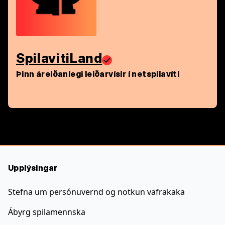
SpilavitiLand
Þinn áreiðanlegi leiðarvísir í netspilavíti
Upplýsingar
Stefna um persónuvernd og notkun vafrakaka
Ábyrg spilamennska