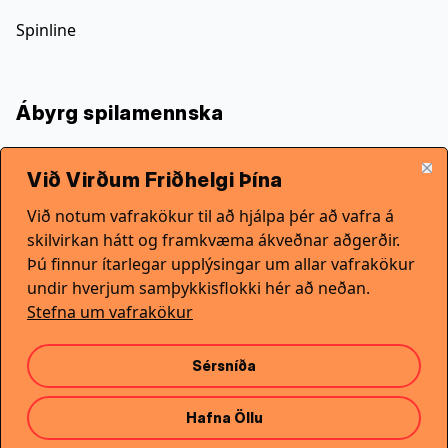
Spinline
Ábyrg spilamennska
Spilavitiland ber ekki ábyrgð á tapi sem verður til
Við Virðum Friðhelgi Þína
vegna spilunar í spilavítum sem tengjast tilboðum
okkar á bónusum. Spilarinn ber ábyrgð á því hversu
Við notum vafrakökur til að hjálpa þér að vafra á
mikið hann er tilbúinn og fær um að spila. Við hvetjum
skilvirkan hátt og framkvæma ákveðnar aðgerðir.
alltaf til ábyrgrar spilunar.
Þú finnur ítarlegar upplýsingar um allar vafrakökur
undir hverjum samþykkisflokki hér að neðan.
Stefna um vafrakökur
Sérsníða
Hafna Öllu