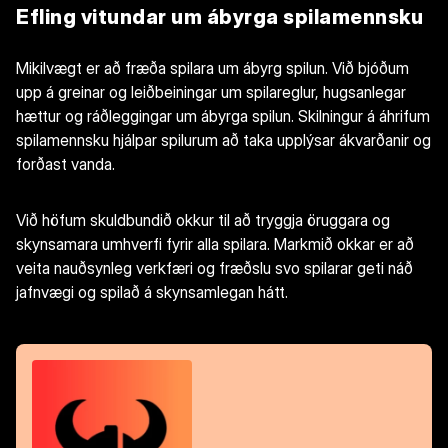
Efling vitundar um ábyrga spilamennsku
Mikilvægt er að fræða spilara um ábyrg spilun. Við bjóðum
upp á greinar og leiðbeiningar um spilareglur, hugsanlegar
hættur og ráðleggingar um ábyrga spilun. Skilningur á áhrifum
spilamennsku hjálpar spilurum að taka upplýsar ákvarðanir og
forðast vanda.
Við höfum skuldbundið okkur til að tryggja öruggara og
skynsamara umhverfi fyrir alla spilara. Markmið okkar er að
veita nauðsynleg verkfæri og fræðslu svo spilarar geti náð
jafnvægi og spilað á skynsamlegan hátt.