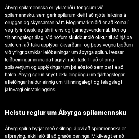
Ábyrg spilamennska er lykilatriði í tengslum við
spilamennsku, sem gerir spilurum kleift að njóta leiksins á
öruggan og skynsaman hátt. Meginmarkmiðið er að koma í
veg fyrir óæskileg áhrif eins og fjárhagsvandamál, fíkn og
tilfinningalegt álag. Við höfum skuldbundið okkur til að hjálpa
spilurum að taka upplýsar ákvarðanir, og þess vegna bjóðum
við yfirgripsmiklar leiðbeiningar um ábyrga spilun. Þessar
leiðbeiningar innihalda hagnýt ráð, tæki til að stjórna
spilavenjum og upplýsingar um þá aðstoð sem þarf á að
halda. Ábyrg spilun snýst ekki eingöngu um fjárhagslegar
afleiðingar heldur einnig um tilfinningalegt og félagslegt
jafnvægi einstaklingsins.
Helstu reglur um Ábyrga spilamennsku
Ábyrg spilun byrjar með skilningi á því að spilamennska er
afþreying, ekki leið til að græða peninga. Mikilvægt er að