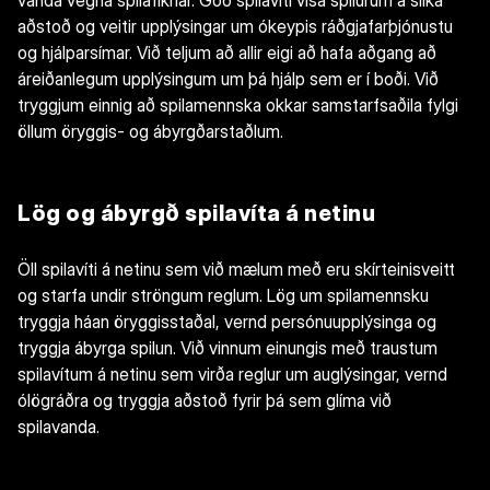
vanda vegna spilafíknar. Góð spilavíti vísa spilurum á slíka
aðstoð og veitir upplýsingar um ókeypis ráðgjafarþjónustu
og hjálparsímar. Við teljum að allir eigi að hafa aðgang að
áreiðanlegum upplýsingum um þá hjálp sem er í boði. Við
tryggjum einnig að spilamennska okkar samstarfsaðila fylgi
öllum öryggis- og ábyrgðarstaðlum.
Lög og ábyrgð spilavíta á netinu
Öll spilavíti á netinu sem við mælum með eru skírteinisveitt
og starfa undir ströngum reglum. Lög um spilamennsku
tryggja háan öryggisstaðal, vernd persónuupplýsinga og
tryggja ábyrga spilun. Við vinnum einungis með traustum
spilavítum á netinu sem virða reglur um auglýsingar, vernd
ólögráðra og tryggja aðstoð fyrir þá sem glíma við
spilavanda.