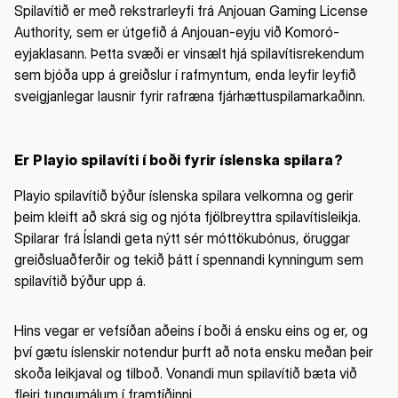
Spilavítið er með rekstrarleyfi frá Anjouan Gaming License
Authority, sem er útgefið á Anjouan-eyju við Komoró-
eyjaklasann. Þetta svæði er vinsælt hjá spilavítisrekendum
sem bjóða upp á greiðslur í rafmyntum, enda leyfir leyfið
sveigjanlegar lausnir fyrir rafræna fjárhættuspilamarkaðinn.
Er Playio spilavíti í boði fyrir íslenska spilara?
Playio spilavítið býður íslenska spilara velkomna og gerir
þeim kleift að skrá sig og njóta fjölbreyttra spilavítisleikja.
Spilarar frá Íslandi geta nýtt sér móttökubónus, öruggar
greiðsluaðferðir og tekið þátt í spennandi kynningum sem
spilavítið býður upp á.
Hins vegar er vefsíðan aðeins í boði á ensku eins og er, og
því gætu íslenskir notendur þurft að nota ensku meðan þeir
skoða leikjaval og tilboð. Vonandi mun spilavítið bæta við
fleiri tungumálum í framtíðinni.