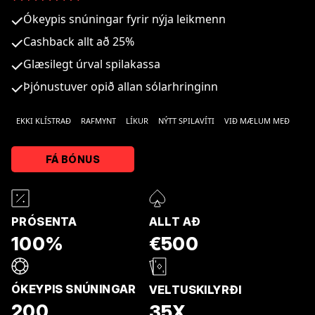
Ókeypis snúningar fyrir nýja leikmenn
Cashback allt að 25%
Glæsilegt úrval spilakassa
Þjónustuver opið allan sólarhringinn
EKKI KLÍSTRAÐ
RAFMYNT
LÍKUR
NÝTT SPILAVÍTI
VIÐ MÆLUM MEÐ
FÁ BÓNUS
PRÓSENTA
ALLT AÐ
100%
€500
ÓKEYPIS SNÚNINGAR
VELTUSKILYRÐI
200
35X