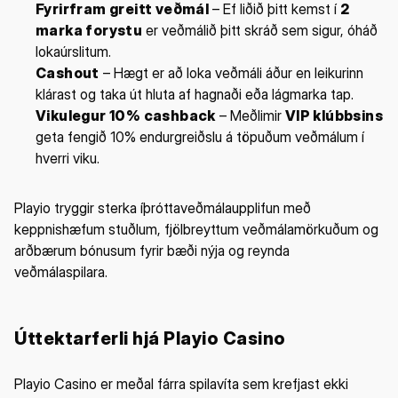
Fyrirfram greitt veðmál
– Ef liðið þitt kemst í
2
marka forystu
er veðmálið þitt skráð sem sigur, óháð
lokaúrslitum.
Cashout
– Hægt er að loka veðmáli áður en leikurinn
klárast og taka út hluta af hagnaði eða lágmarka tap.
Vikulegur 10% cashback
– Meðlimir
VIP klúbbsins
geta fengið 10% endurgreiðslu á töpuðum veðmálum í
hverri viku.
Playio tryggir sterka íþróttaveðmálaupplifun með
keppnishæfum stuðlum, fjölbreyttum veðmálamörkuðum og
arðbærum bónusum fyrir bæði nýja og reynda
veðmálaspilara.
Úttektarferli hjá Playio Casino
Playio Casino er meðal fárra spilavíta sem krefjast ekki