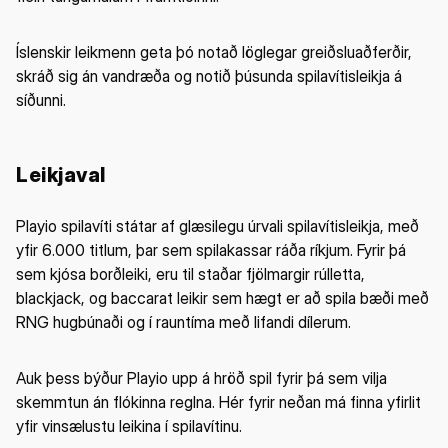
Íslenskir leikmenn geta þó notað löglegar greiðsluaðferðir,
skráð sig án vandræða og notið þúsunda spilavítisleikja á
síðunni.
Leikjaval
Playio spilavíti státar af glæsilegu úrvali spilavítisleikja, með
yfir 6.000 titlum, þar sem spilakassar ráða ríkjum. Fyrir þá
sem kjósa borðleiki, eru til staðar fjölmargir rúlletta,
blackjack, og baccarat leikir sem hægt er að spila bæði með
RNG hugbúnaði og í rauntíma með lifandi dílerum.
Auk þess býður Playio upp á hröð spil fyrir þá sem vilja
skemmtun án flókinna reglna. Hér fyrir neðan má finna yfirlit
yfir vinsælustu leikina í spilavítinu.