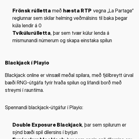
Frönsk rúlletta
með
hæsta RTP
vegna „La Partage“
reglunnar sem skilar helming veðmálsins til baka þegar
kúla lendir á 0
Tvíkúlurúlletta
, þar sem tvær kúlur lenda á
mismunandi númerum og skapa einstaka spilun
Blackjack í Playio
Blackjack online er vinsæll meðal spilara, með fjölbreytt úrval
bæði RNG-útgáfa fyrir hraða spilun og lifandi borð með
streymi í rauntíma.
Spennandi blackjack-útgáfur í Playio:
Double Exposure Blackjack
, þar sem spilurum er
sýnd bæði spil dílersins í byrjun