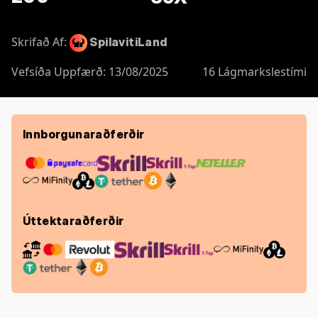
Skrifað Af:
SpilavitiLand
Vefsíða Uppfærð: 13/08/2025
16 Lágmarkslestími
Innborgunaraðferðir
Úttektaraðferðir