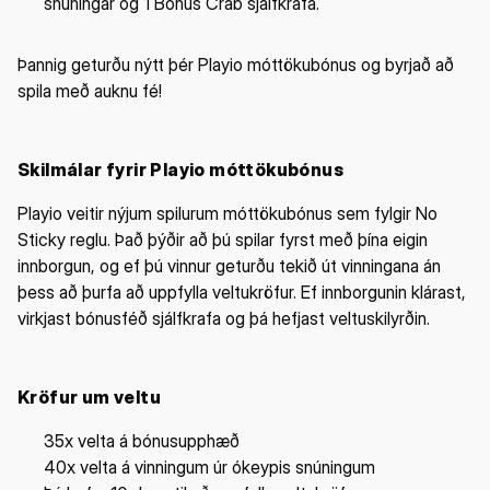
snúningar og 1 Bonus Crab sjálfkrafa.
Þannig geturðu nýtt þér Playio móttökubónus og byrjað að
spila með auknu fé!
Skilmálar fyrir Playio móttökubónus
Playio veitir nýjum spilurum móttökubónus sem fylgir No
Sticky reglu. Það þýðir að þú spilar fyrst með þína eigin
innborgun, og ef þú vinnur geturðu tekið út vinningana án
þess að þurfa að uppfylla veltukröfur. Ef innborgunin klárast,
virkjast bónusféð sjálfkrafa og þá hefjast veltuskilyrðin.
Kröfur um veltu
35x velta á bónusupphæð
40x velta á vinningum úr ókeypis snúningum