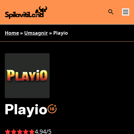
Home
»
Umsagnir
»
Playio
Playio
4.94/5