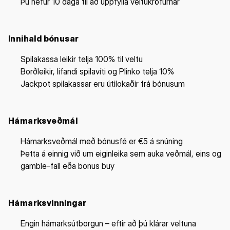
Þú hefur 10 daga til að uppfylla veltukröfurnar
Innihald bónusar
Spilakassa leikir telja 100% til veltu
Borðleikir, lifandi spilavíti og Plinko telja 10%
Jackpot spilakassar eru útilokaðir frá bónusum
Hámarksveðmál
Hámarksveðmál með bónusfé er €5 á snúning
Þetta á einnig við um eiginleika sem auka veðmál, eins og
gamble-fall eða bonus buy
Hámarksvinningar
Engin hámarksútborgun – eftir að þú klárar veltuna