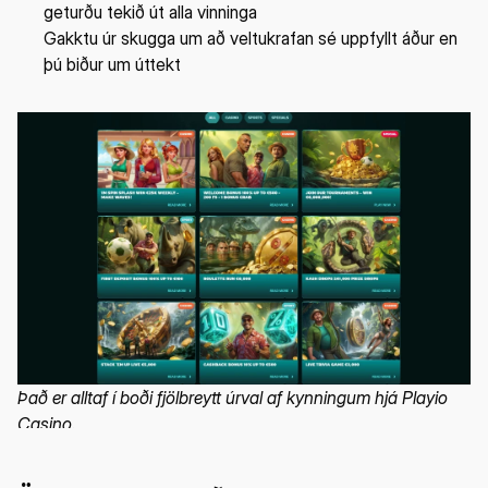
geturðu tekið út alla vinninga
Gakktu úr skugga um að veltukrafan sé uppfyllt áður en
þú biður um úttekt
Það er alltaf í boði fjölbreytt úrval af kynningum hjá Playio
Casino.