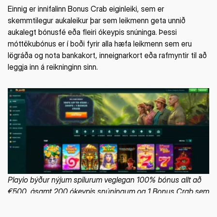
Einnig er innifalinn Bonus Crab eiginleiki, sem er
skemmtilegur aukaleikur þar sem leikmenn geta unnið
aukalegt bónusfé eða fleiri ókeypis snúninga. Þessi
móttökubónus er í boði fyrir alla hæfa leikmenn sem eru
lögráða og nota bankakort, inneignarkort eða rafmyntir til að
leggja inn á reikninginn sinn.
Playio býður nýjum spilurum veglegan 100% bónus allt að
€500, ásamt 200 ókeypis snúningum og 1 Bonus Crab sem
gefur auka vinninga.