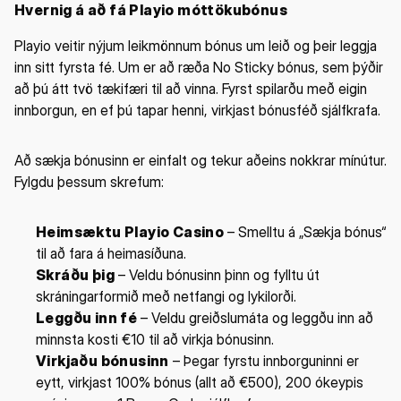
Hvernig á að fá Playio móttökubónus
Playio veitir nýjum leikmönnum bónus um leið og þeir leggja
inn sitt fyrsta fé. Um er að ræða No Sticky bónus, sem þýðir
að þú átt tvö tækifæri til að vinna. Fyrst spilarðu með eigin
innborgun, en ef þú tapar henni, virkjast bónusféð sjálfkrafa.
Að sækja bónusinn er einfalt og tekur aðeins nokkrar mínútur.
Fylgdu þessum skrefum:
Heimsæktu Playio Casino
– Smelltu á „Sækja bónus“
til að fara á heimasíðuna.
Skráðu þig
– Veldu bónusinn þinn og fylltu út
skráningarformið með netfangi og lykilorði.
Leggðu inn fé
– Veldu greiðslumáta og leggðu inn að
minnsta kosti €10 til að virkja bónusinn.
Virkjaðu bónusinn
– Þegar fyrstu innborguninni er
eytt, virkjast 100% bónus (allt að €500), 200 ókeypis