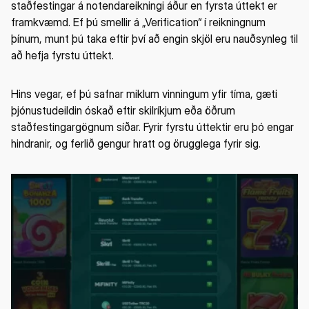
staðfestingar á notendareikningi áður en fyrsta úttekt er
framkvæmd. Ef þú smellir á „Verification“ í reikningnum
þínum, munt þú taka eftir því að engin skjöl eru nauðsynleg til
að hefja fyrstu úttekt.
Hins vegar, ef þú safnar miklum vinningum yfir tíma, gæti
þjónustudeildin óskað eftir skilríkjum eða öðrum
staðfestingargögnum síðar. Fyrir fyrstu úttektir eru þó engar
hindranir, og ferlið gengur hratt og örugglega fyrir sig.