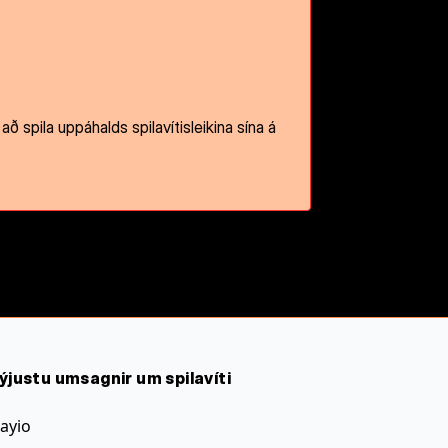
að spila uppáhalds spilavítisleikina sína á
ýjustu umsagnir um spilavíti
layio