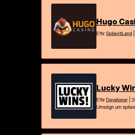
Hugo Cas
Eftir
SpilavitiLand
|
Lucky Wi
Eftir
Developer
| 
Umsögn um spilavít