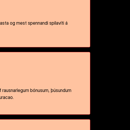
asta og mest spennandi spilavíti á
d af rausnarlegum bónusum, þúsundum
uracao.