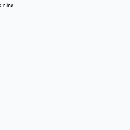
pinline