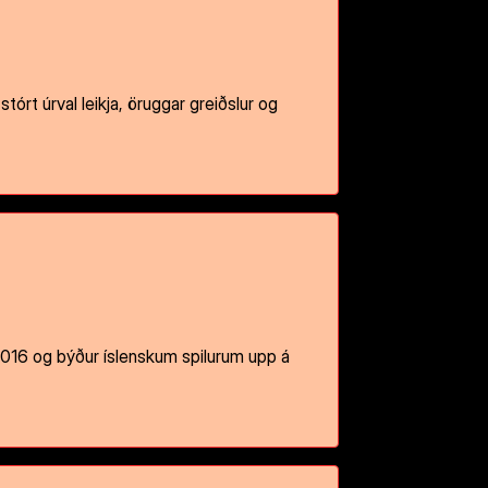
tórt úrval leikja, öruggar greiðslur og
2016 og býður íslenskum spilurum upp á