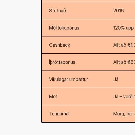
Stofnað
2016
Móttökubónus
120% upp 
Cashback
Allt að €1
Íþróttabónus
Allt að €
Vikulegar umbætur
Já
Mót
Já – verðl
Tungumál
Mörg, þar