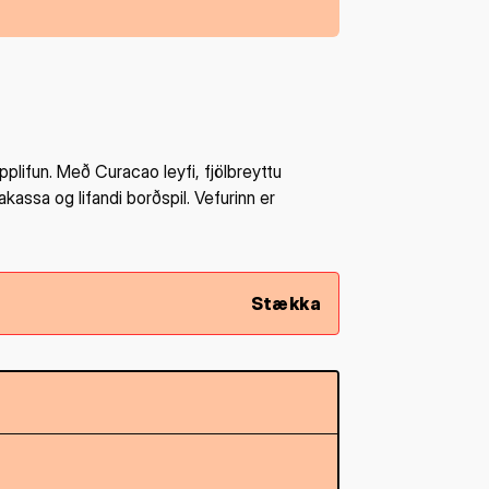
plifun. Með Curacao leyfi, fjölbreyttu
akassa og lifandi borðspil. Vefurinn er
Stækka