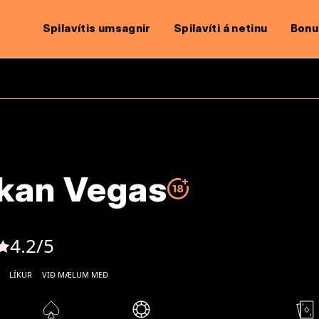
Spilavítis umsagnir
Spilavíti á netinu
Bonu
kan Vegas
4.2/5
LÍKUR
VIÐ MÆLUM MEÐ