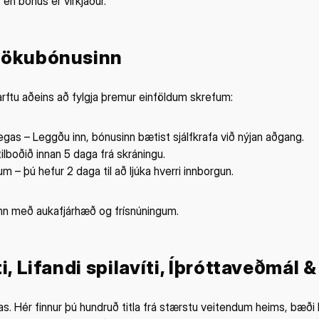
 en bónus er virkjaður.
ttökubónusinn
rftu aðeins að fylgja þremur einföldum skrefum:
gas – Leggðu inn, bónusinn bætist sjálfkrafa við nýjan aðgang.
tilboðið innan 5 daga frá skráningu.
– þú hefur 2 daga til að ljúka hverri innborgun.
nn með aukafjárhæð og frísnúningum.
i, Lifandi spilavíti, Íþróttaveðmál 
gas. Hér finnur þú hundruð titla frá stærstu veitendum heims, bæði