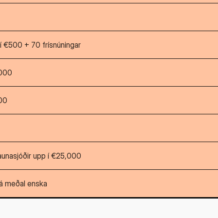
í €500 + 70 frísnúningar
,000
600
aunasjóðir upp í €25,000
 á meðal enska