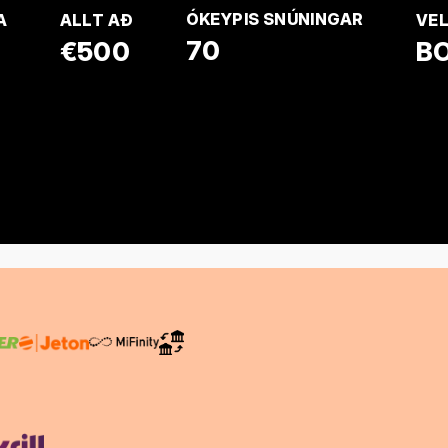
ÓKEYPIS SNÚNINGAR
A
ALLT AÐ
VEL
70
€500
BO