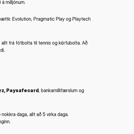
 á milljónum.
aþættir. Evolution, Pragmatic Play og Playtech
llt frá fótbolta til tennis og körfubolta. Að
di.
ayz, Paysafecard
, bankamillifærslum og
 nokkra daga, allt að 5 virka daga.
ginn.