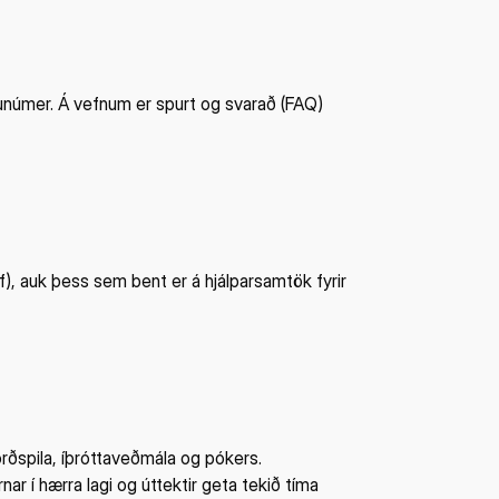
stunúmer. Á vefnum er spurt og svarað (FAQ)
f), auk þess sem bent er á hjálparsamtök fyrir
orðspila, íþróttaveðmála og pókers.
 í hærra lagi og úttektir geta tekið tíma